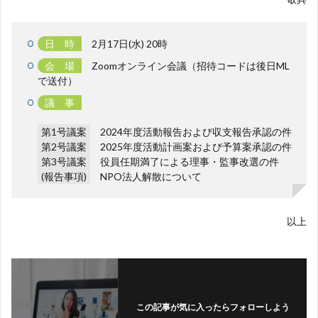
日 時
2月17日(水) 20時
会 場
Zoomオンライン会議（招待コードは後日ML
で送付）
議 事
第1号議案
2024年度活動報告および収支報告承認の件
第2号議案
2025年度活動計画案および予算案承認の件
第3号議案
役員任期満了による理事・監事改選の件
(報告事項)
NPO法人解散について
以上
この記事が気に入ったらフォローしよう